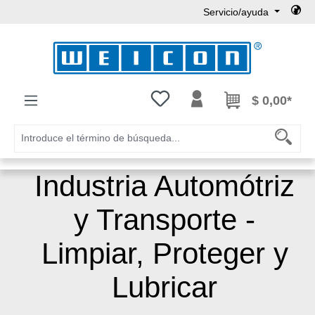
Servicio/ayuda
Saltar al contenido principal
Tienes 0 artículos en tu lista de
$ 0,00*
Industria Automótriz
y Transporte -
Limpiar, Proteger y
Lubricar