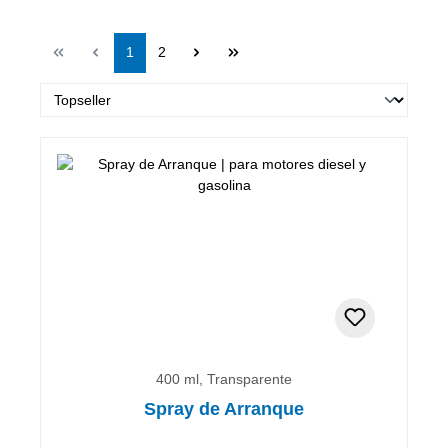
Página
Página
1
2
400 ml, Transparente
Spray de Arranque