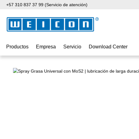
+57 310 837 37 99 (Servicio de atención)
tar al contenido principal
Saltar a la búsqueda
Saltar a la navegación principal
Productos
Empresa
Servicio
Download Center
Omitir galería de imágenes