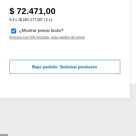
$ 72.471,00
Precio normal:
0.4 L
($ 181.177,50* / 1 L)
¿Mostrar precio bruto?
Precios con IVA incluido, más gastos de envío
Bajo pedido. Solicitar producto
esos