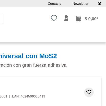
Contacto
Newsletter
Tienes 0 artículos en tu lista de
$ 0,00*
niversal con MoS2
uración con gran fuerza adhesiva
Añadir 
5801
|
EAN:
4024596035419