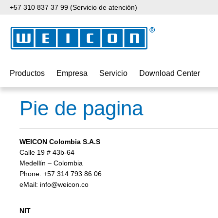
+57 310 837 37 99 (Servicio de atención)
tar al contenido principal
Saltar a la búsqueda
Saltar a la navegación principal
Productos
Empresa
Servicio
Download Center
Pie de pagina
WEICON Colombia S.A.S
Calle 19 # 43b-64
Medellín – Colombia
Phone: +57 314 793 86 06
eMail: info@weicon.co
NIT