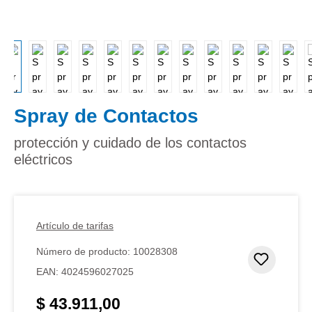
Spray de Contactos
protección y cuidado de los contactos
eléctricos
Artículo de tarifas
Número de producto:
10028308
Añadir 
EAN:
4024596027025
$ 43.911,00
Precio normal: