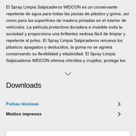
El Spray Limpia Salpicaderos WEICON es un conservante
repelente de agua para todas las piezas de plástico y goma, así
como para las superficies de madera pintadas en el interior de
vehículos. La película protectora duradera e invisible evita la
suciedad y proporciona una brillantez sedosa fácil de limpiar y
repelente al polvo. El Spray Limpia Salpicaderos renueva los
plásticos apagados y deslucidos, la goma no se agrieta
conservando su flexibilidad y elasticidad. El Spray Limpia
Salpicaderos WEICON elimina chirridos y crujidos, protege los
salpicaderos, los revestimientos interiores, todas las piezas de
plástico y goma, cuero, madera y cromo así como los techos
con fundas de cuero artificial, evita el congelamiento de las
Downloads
juntas de puertas, ventanas y maleteros, se usa como
lubricante de cinturones de seguridad, guías de asientos,
techos corredizos, guías de ventanas, cerraduras de puertas y
Fichas técnicas
en todo donde que las grasas causarían suciedad.
Medios impresos