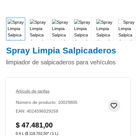
Spray Limpia Salpicaderos
limpiador de salpicaderos para vehículos
Artículo de tarifas
Número de producto:
10029805
Añadir 
EAN:
4024596029258
$ 47.481,00
Precio normal:
0.4 L
($ 118.702,50* / 1 L)