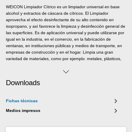
WEICON Limpiador Cítrico es un limpiador universal en base
alcohol y extractos de cáscara de cítricos. El Limpiador
aprovecha el efecto desinfectante de su alto contenido en
isopropano, y así favorece la limpieza y desinfección general de
las superficies. Es de aplicación universal y puede utilizarse por
igual en la industria, en el comercio, en la fabricación de
ventanas, en instituciones públicas y medios de transporte, en
empresas de construcción y en el hogar. Limpia una gran
variedad de materiales, como por ejemplo: metales, plásticos,
vidrio, cerámica y superficies pintadas o recubiertas*. El
Limpiador Cítrico WEICON también logra un alto grado de
eficacia y eficiencia en la higiene básica y en el apoyo de
Downloads
medidas de higiene adicionales, la limpieza de herramientas de
mano de uso frecuente, las manchas por lápices, bolígrafos y
rotuladores. *Por razones de seguridad, la compatibilidad del
Fichas técnicas
material debe comprobarse primero en un lugar oculto.
Medios impresos