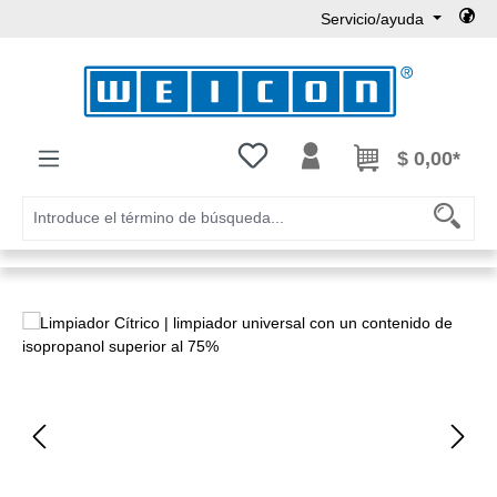
Servicio/ayuda
Saltar al contenido principal
Tienes 0 artículos en tu lista de
$ 0,00*
Omitir galería de imágenes