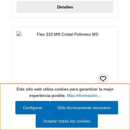
Detalles
Este sitio web utiliza cookies para garantizar la mejor
Show toolbar
experiencia posible.
Más información...
280 ml (Green Tube), Transparente
Flex 310 M® Cristal Polímero MS
Configurar
Sólo técnicamente necesario
Flex 310 M® Cristal Polímero MS
Aceptar todas las cookies