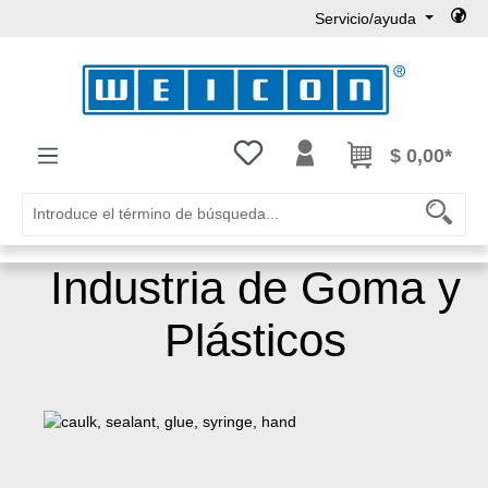
Servicio/ayuda
Saltar al contenido principal
Tienes 0 artículos en tu lista de
$ 0,00*
Industria de Goma y
Plásticos