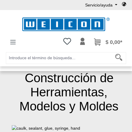
Servicio/ayuda
Saltar al contenido principal
Tienes 0 artículos en tu lista de
$ 0,00*
Construcción de
Herramientas,
Modelos y Moldes