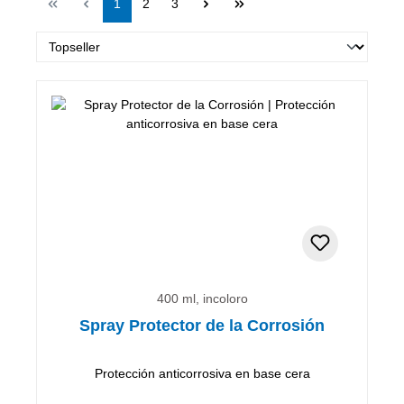
Página
Página
Página
1
2
3
400 ml, incoloro
Spray Protector de la Corrosión
Protección anticorrosiva en base cera