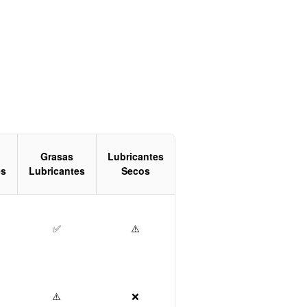
Grasas
Lubricantes
es
Lubricantes
Secos
✅
⚠️
⚠️
❌