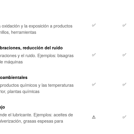
✅
✅
a oxidación y la exposición a productos
illos, herramientas
braciones, reducción del ruido
✅
✅
raciones y el ruido. Ejemplos: bisagras
 de máquinas
ioambientales
✅
✅
s productos químicos y las temperaturas
ior, plantas químicas
ujo
nde el lubricante. Ejemplos: aceites de
⚠️
✅
ulverización, grasas espesas para