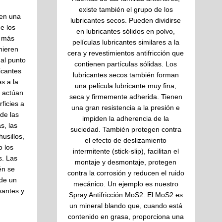
existe también el grupo de los
nen una
lubricantes secos. Pueden dividirse
e los
en lubricantes sólidos en polvo,
n más
películas lubricantes similares a la
hieren
cera y revestimientos antifricción que
al punto
contienen partículas sólidas. Los
ricantes
lubricantes secos también forman
s a la
una película lubricante muy fina,
o actúan
seca y firmemente adherida. Tienen
ficies a
una gran resistencia a la presión e
 de las
impiden la adherencia de la
s, las
suciedad. También protegen contra
usillos,
el efecto de deslizamiento
o los
intermitente (stick-slip), facilitan el
s. Las
montaje y desmontaje, protegen
én se
contra la corrosión y reducen el ruido
de un
mecánico. Un ejemplo es nuestro
santes y
Spray Antifricción MoS2. El MoS2 es
un mineral blando que, cuando está
contenido en grasa, proporciona una