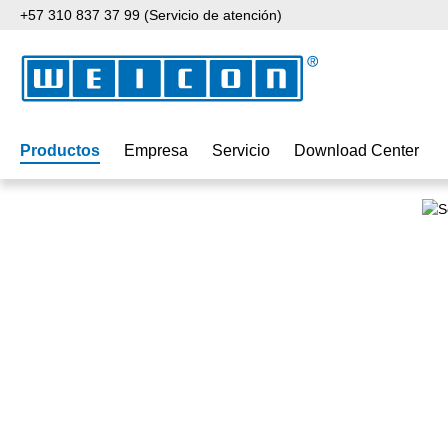
+57 310 837 37 99 (Servicio de atención)
tar al contenido principal
Saltar a la búsqueda
Saltar a la navegación principal
Productos
Empresa
Servicio
Download Center