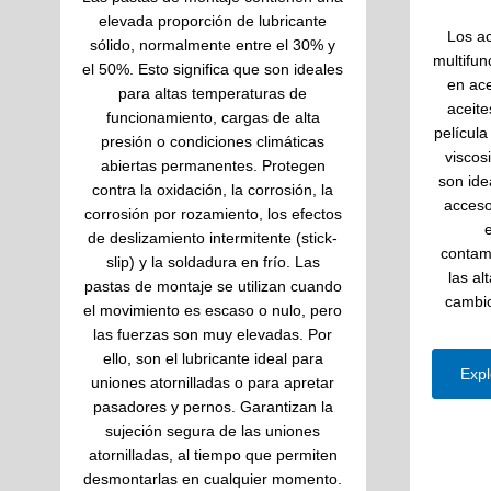
elevada proporción de lubricante
Los ac
sólido, normalmente entre el 30% y
multifun
el 50%. Esto significa que son ideales
en ace
para altas temperaturas de
aceite
funcionamiento, cargas de alta
película
presión o condiciones climáticas
viscos
abiertas permanentes. Protegen
son ide
contra la oxidación, la corrosión, la
acceso
corrosión por rozamiento, los efectos
e
de deslizamiento intermitente (stick-
contam
slip) y la soldadura en frío. Las
las al
pastas de montaje se utilizan cuando
cambio
el movimiento es escaso o nulo, pero
las fuerzas son muy elevadas. Por
ello, son el lubricante ideal para
Expl
uniones atornilladas o para apretar
pasadores y pernos. Garantizan la
sujeción segura de las uniones
atornilladas, al tiempo que permiten
desmontarlas en cualquier momento.