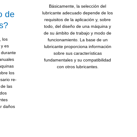
Básicamente, la selección del
o de
lubricante adecuado depende de los
requisitos de la aplicación y, sobre
s?
todo, del diseño de una máquina y
de su ámbito de trabajo y modo de
, los
funcionamiento. La base de un
 y es
lubricante proporciona información
s durante
sobre sus características
manuales
fundamentales y su compatibilidad
áquinas
con otros lubricantes.
obre los
sario re-
 de las
odos
ntes
r daños