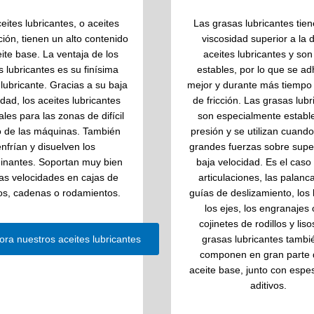
eites lubricantes, o aceites
Las grasas lubricantes tie
ción, tienen un alto contenido
viscosidad superior a la d
ite base. La ventaja de los
aceites lubricantes y so
s lubricantes es su finísima
estables, por lo que se ad
 lubricante. Gracias a su baja
mejor y durante más tiempo 
idad, los aceites lubricantes
de fricción. Las grasas lub
ales para las zonas de difícil
son especialmente estable
 de las máquinas. También
presión y se utilizan cuand
nfrían y disuelven los
grandes fuerzas sobre super
inantes. Soportan muy bien
baja velocidad. Es el caso
tas velocidades en cajas de
articulaciones, las palanca
s, cadenas o rodamientos.
guías de deslizamiento, los h
los ejes, los engranajes 
cojinetes de rodillos y liso
ora nuestros aceites lubricantes
grasas lubricantes tambi
componen en gran parte 
aceite base, junto con espe
aditivos.