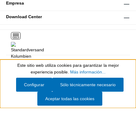
Empresa
Download Center
Este sitio web utiliza cookies para garantizar la mejor
Show toolbar
experiencia posible.
Más información...
Configurar
Sólo técnicamente necesario
Todos los precios incluyen el IVA más
, los gastos de envío
y los posibles
Aceptar todas las cookies
gastos de envío, a menos que se indique lo contrario.