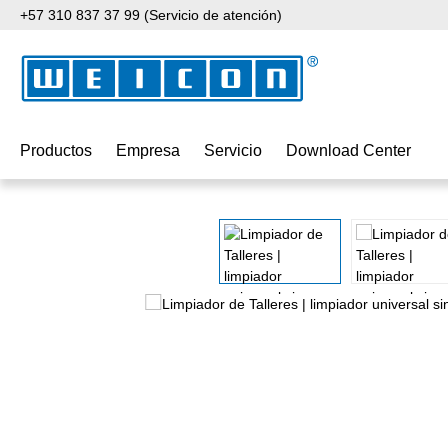
+57 310 837 37 99 (Servicio de atención)
tar al contenido principal
Saltar a la búsqueda
Saltar a la navegación principal
Productos
Empresa
Servicio
Download Center
Omitir galería de imágenes