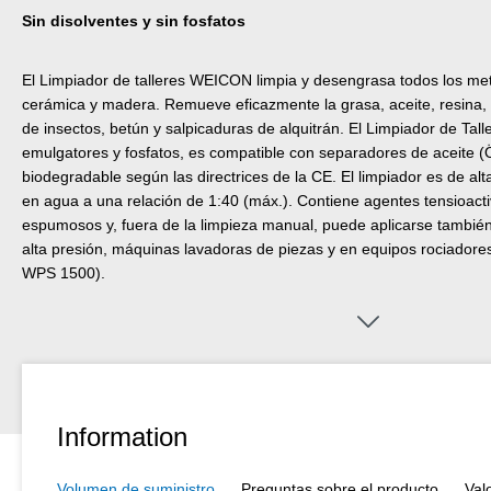
Sin disolventes y sin fosfatos
El Limpiador de talleres WEICON limpia y desengrasa todos los meta
cerámica y madera. Remueve eficazmente la grasa, aceite, resina, h
de insectos, betún y salpicaduras de alquitrán. El Limpiador de Tall
emulgatores y fosfatos, es compatible con separadores de aceite
biodegradable según las directrices de la CE. El limpiador es de alt
en agua a una relación de 1:40 (máx.). Contiene agentes tensioact
espumosos y, fuera de la limpieza manual, puede aplicarse tambié
alta presión, máquinas lavadoras de piezas y en equipos rociadores
WPS 1500).
Information
Volumen de suministro
Preguntas sobre el producto
Val