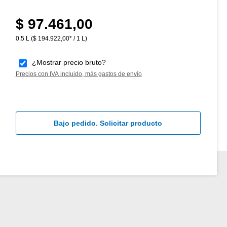
$ 97.461,00
Precio normal:
0.5 L
($ 194.922,00* / 1 L)
¿Mostrar precio bruto?
Precios con IVA incluido, más gastos de envío
Bajo pedido. Solicitar producto