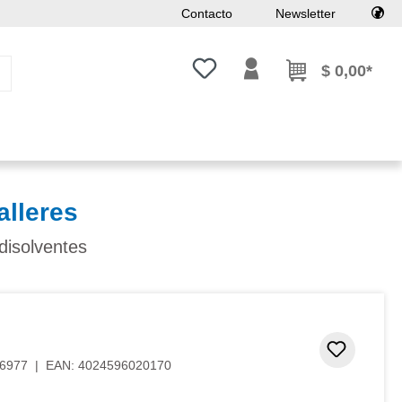
Contacto
Newsletter
Tienes 0 artículos en tu lista de
$ 0,00*
alleres
 disolventes
Añadir 
6977
|
EAN:
4024596020170