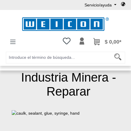
Servicio/ayuda
Saltar al contenido principal
Tienes 0 artículos en tu lista de
$ 0,00*
Industria Minera -
Reparar