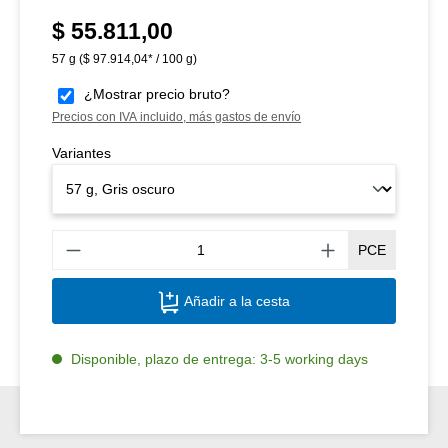
$ 55.811,00
Precio normal:
57 g
($ 97.914,04* / 100 g)
¿Mostrar precio bruto?
Precios con IVA incluido, más gastos de envío
Variantes
Canti
PCE
Añadir a la cesta
Disponible, plazo de entrega: 3-5 working days