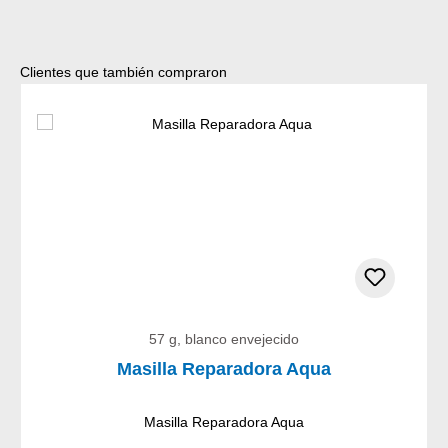
Omitir la galería de productos
Clientes que también compraron
57 g, blanco envejecido
Masilla Reparadora Aqua
Masilla Reparadora Aqua