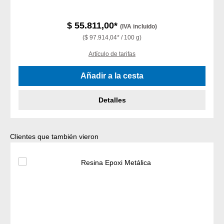
$ 55.811,00*
(IVA incluido)
($ 97.914,04* / 100 g)
Artículo de tarifas
Añadir a la cesta
Detalles
Omitir la galería de productos
Clientes que también vieron