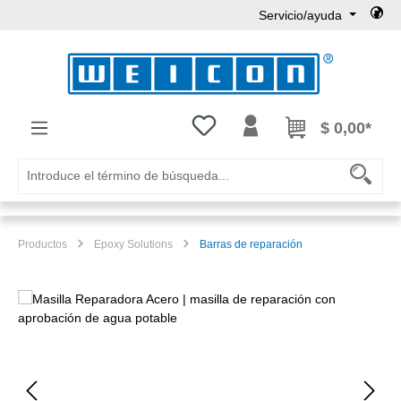
Servicio/ayuda
Saltar al contenido principal
Tienes 0 artículos en tu lista de
$ 0,00*
Productos
Epoxy Solutions
Barras de reparación
Omitir galería de imágenes