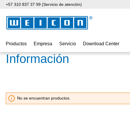
+57 310 837 37 99 (Servicio de atención)
tar al contenido principal
Saltar a la búsqueda
Saltar a la navegación principal
Productos
Empresa
Servicio
Download Center
Información
No se encuentran productos.