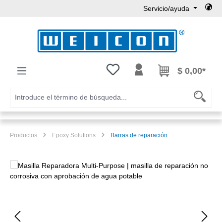
Servicio/ayuda
Saltar al contenido principal
Tienes 0 artículos en tu lista de
$ 0,00*
Productos
Epoxy Solutions
Barras de reparación
Omitir galería de imágenes