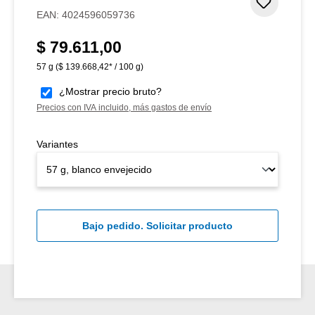
Añadir 
EAN:
4024596059736
$ 79.611,00
Precio normal:
57 g
($ 139.668,42* / 100 g)
¿Mostrar precio bruto?
Precios con IVA incluido, más gastos de envío
Variantes
Bajo pedido. Solicitar producto