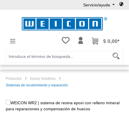
Servicio/ayuda
Saltar al contenido principal
Tienes 0 artículos en tu lista de
$ 0,00*
Productos
Epoxy Solutions
Sistemas de recubrimiento y reparación
Omitir galería de imágenes