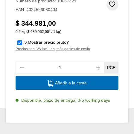
Número de producto:
10037329
Añadir 
EAN:
4024596060404
$ 344.981,00
Precio normal:
0.5 kg
($ 689.962,00* / 1 kg)
¿Mostrar precio bruto?
Precios con IVA incluido, más gastos de envío
Canti
PCE
Añadir a la cesta
Disponible, plazo de entrega: 3-5 working days