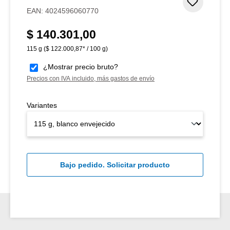
Añadir 
EAN:
4024596060770
$ 140.301,00
Precio normal:
115 g
($ 122.000,87* / 100 g)
¿Mostrar precio bruto?
Precios con IVA incluido, más gastos de envío
Variantes
Bajo pedido. Solicitar producto