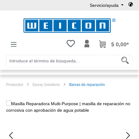
Servicio/ayuda
Saltar al contenido principal
Tienes 0 artículos en tu lista de
$ 0,00*
Productos
Epoxy Solutions
Barras de reparación
Omitir galería de imágenes