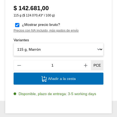
$ 142.681,00
Precio normal:
115 g
($ 124.070,43* / 100 g)
¿Mostrar precio bruto?
Precios con IVA incluido, más gastos de envío
Variantes
Canti
PCE
Añadir a la cesta
Disponible, plazo de entrega: 3-5 working days