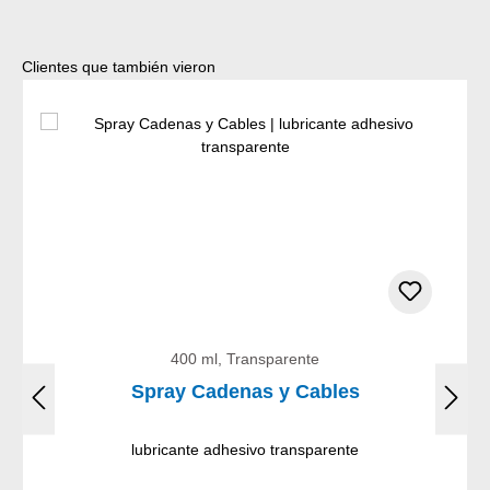
Omitir la galería de productos
Clientes que también vieron
400 ml, Transparente
Spray Cadenas y Cables
lubricante adhesivo transparente