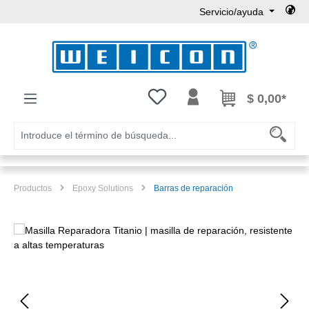
Servicio/ayuda
Saltar al contenido principal
Tienes 0 artículos en tu lista de
$ 0,00*
Productos
Epoxy Solutions
Barras de reparación
Omitir galería de imágenes