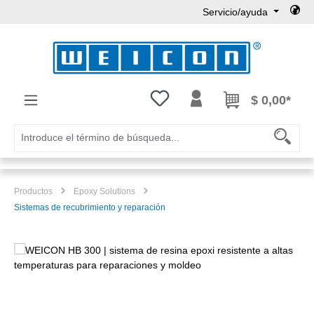
Servicio/ayuda
Saltar al contenido principal
Tienes 0 artículos en tu lista de
$ 0,00*
Productos
Epoxy Solutions
Sistemas de recubrimiento y reparación
Omitir galería de imágenes