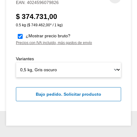
EAN:
4024596079826
$ 374.731,00
Precio normal:
0.5 kg
($ 749.462,00* / 1 kg)
¿Mostrar precio bruto?
Precios con IVA incluido, más gastos de envío
Variantes
Bajo pedido. Solicitar producto