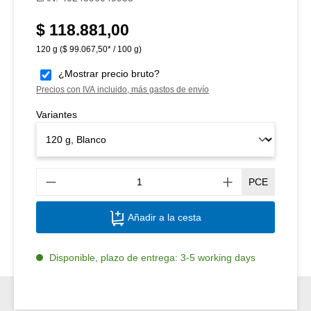
$ 118.881,00
Precio normal:
120 g
($ 99.067,50* / 100 g)
¿Mostrar precio bruto?
Precios con IVA incluido, más gastos de envío
Variantes
Canti
PCE
Añadir a la cesta
Disponible, plazo de entrega: 3-5 working days