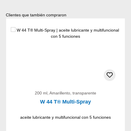
Omitir la galería de productos
Clientes que también compraron
200 ml, Amarillento, transparente
W 44 T® Multi-Spray
aceite lubricante y multifuncional con 5 funciones