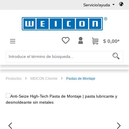
Servicio/ayuda
Saltar al contenido principal
Tienes 0 artículos en tu lista de
$ 0,00*
Productos
WEICON Chemie
Pastas de Montaje
Omitir galería de imágenes