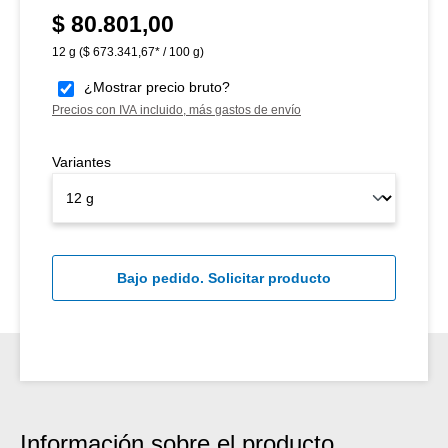
$ 80.801,00
Precio normal:
12 g
($ 673.341,67* / 100 g)
¿Mostrar precio bruto?
Precios con IVA incluido, más gastos de envío
Variantes
Bajo pedido. Solicitar producto
Información sobre el producto