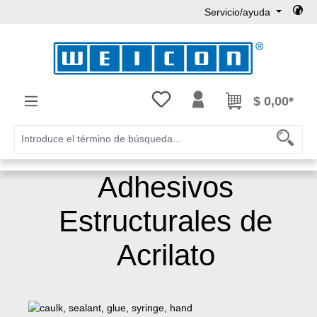
Servicio/ayuda
Saltar al contenido principal
Tienes 0 artículos en tu lista de
$ 0,00*
Adhesivos
Estructurales de
Acrilato