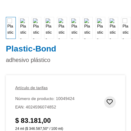
Plastic-Bond
adhesivo plástico
Artículo de tarifas
Número de producto:
10049424
Añadir 
EAN:
4024596074852
$ 83.181,00
Precio normal:
24 ml
($ 346.587,50* / 100 ml)