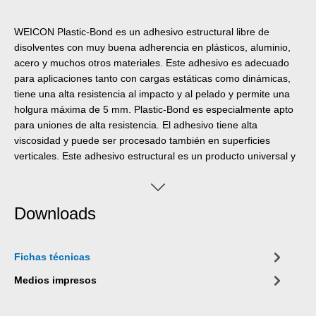
WEICON Plastic-Bond es un adhesivo estructural libre de
disolventes con muy buena adherencia en plásticos, aluminio,
acero y muchos otros materiales. Este adhesivo es adecuado
para aplicaciones tanto con cargas estáticas como dinámicas,
tiene una alta resistencia al impacto y al pelado y permite una
holgura máxima de 5 mm. Plastic-Bond es especialmente apto
para uniones de alta resistencia. El adhesivo tiene alta
viscosidad y puede ser procesado también en superficies
verticales. Este adhesivo estructural es un producto universal y
puede ser usado por ejemplo en la tecnología de plásticos, la
construcción metálica, la construcción de carrocería y vehículos,
en máquina-herramienta, electro técnica, procesamiento de
Downloads
maderas o en la construcción de ferias y exhibiciones.
Fichas técnicas
Medios impresos