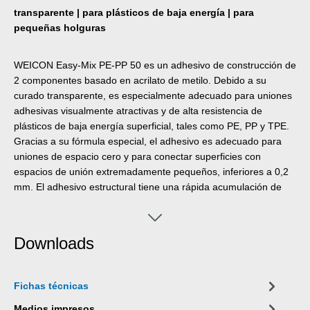
transparente | para plásticos de baja energía | para
pequeñas holguras
WEICON Easy-Mix PE-PP 50 es un adhesivo de construcción de
2 componentes basado en acrilato de metilo. Debido a su
curado transparente, es especialmente adecuado para uniones
adhesivas visualmente atractivas y de alta resistencia de
plásticos de baja energía superficial, tales como PE, PP y TPE.
Gracias a su fórmula especial, el adhesivo es adecuado para
uniones de espacio cero y para conectar superficies con
espacios de unión extremadamente pequeños, inferiores a 0,2
mm. El adhesivo estructural tiene una rápida acumulación de
fuerza y una alta resistencia final. Es resistente al impacto, al
envejecimiento, a los productos químicos y ligeramente
tixotrópico. PE-PP 50 tiene una vida útil corta de seis minutos y
Downloads
una resistencia a la manipulación de doce minutos. Se aplica
con un sistema 1:1 y no requiere pretratamiento de las
superficies de unión, ya que el adhesivo tiene una imprimación
Fichas técnicas
integrada. La Pistola Dosificadora Easy-Mix D 50 es necesaria
para procesar productos Easy-Mix en cartuchos de 50 ml.
Medios impresos