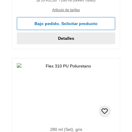
($ 53.431,00* / 280 ml (Green Tube))
Artículo de tarifas
Bajo pedido. Solicitar producto
Detalles
280 ml (Set), gris