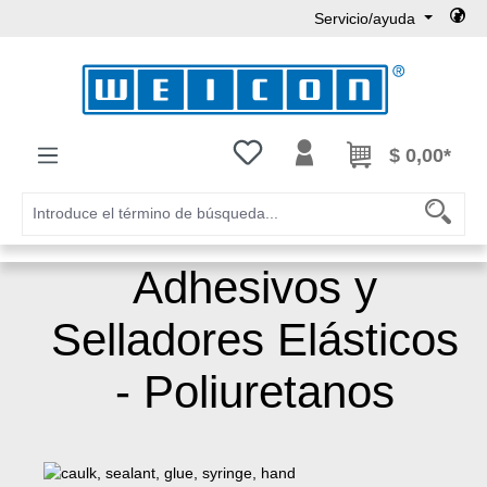
Servicio/ayuda
Saltar al contenido principal
Tienes 0 artículos en tu lista de
$ 0,00*
Adhesivos y
Selladores Elásticos
- Poliuretanos