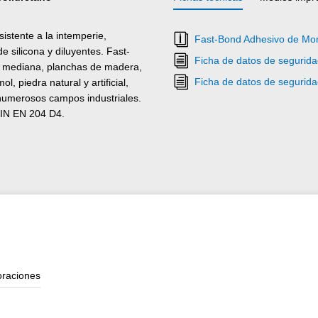
istente a la intemperie,
Fast-Bond Adhesivo de Mon
e silicona y diluyentes. Fast-
Ficha de datos de segurid
d mediana, planchas de madera,
Ficha de datos de segurid
 piedra natural y artificial,
 numerosos campos industriales.
DIN EN 204 D4.
oraciones