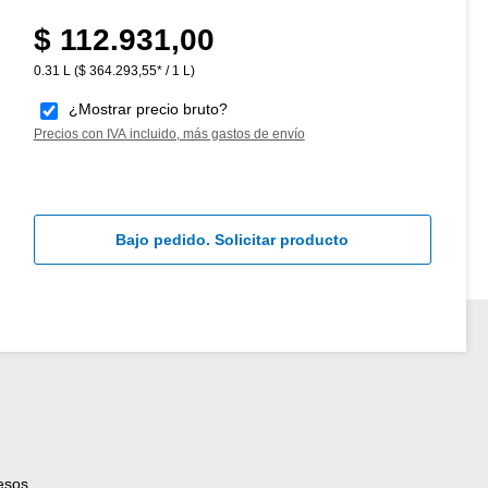
$ 112.931,00
Precio normal:
0.31 L
($ 364.293,55* / 1 L)
¿Mostrar precio bruto?
Precios con IVA incluido, más gastos de envío
Bajo pedido. Solicitar producto
esos