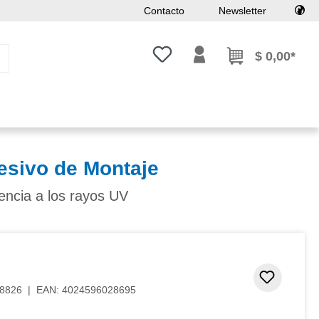
Contacto
Newsletter
Tienes 0 artículos en tu lista de
$ 0,00*
esivo de Montaje
tencia a los rayos UV
Añadir 
8826
|
EAN:
4024596028695