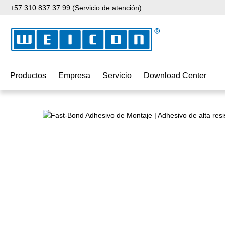
+57 310 837 37 99 (Servicio de atención)
tar al contenido principal
Saltar a la búsqueda
Saltar a la navegación principal
Productos
Empresa
Servicio
Download Center
Omitir galería de imágenes