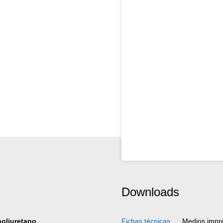
Downloads
poliuretano
Fichas técnicas
Medios impr