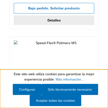
Bajo pedido. Solicitar producto
Detalles
Este sitio web utiliza cookies para garantizar la mejor
Show toolbar
experiencia posible.
Más información...
Configurar
Sólo técnicamente necesario
280 ml (Green Tube), gris
Aceptar todas las cookies
Speed-Flex® Polímero MS