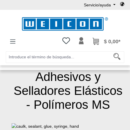
Servicio/ayuda
Saltar al contenido principal
Tienes 0 artículos en tu lista de
$ 0,00*
Adhesivos y
Selladores Elásticos
- Polímeros MS