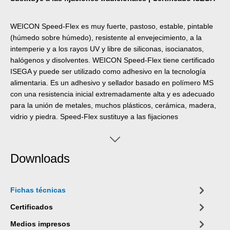
WEICON Speed-Flex es muy fuerte, pastoso, estable, pintable
(húmedo sobre húmedo), resistente al envejecimiento, a la
intemperie y a los rayos UV y libre de siliconas, isocianatos,
halógenos y disolventes. WEICON Speed-Flex tiene certificado
ISEGA y puede ser utilizado como adhesivo en la tecnología
alimentaria. Es un adhesivo y sellador basado en polímero MS
con una resistencia inicial extremadamente alta y es adecuado
para la unión de metales, muchos plásticos, cerámica, madera,
vidrio y piedra. Speed-Flex sustituye a las fijaciones
tradicionales como tornillos, espigas, remaches, etc. Su gran
resistencia inicial permite pegar incluso superficies verticales en
interiores y exteriores. El producto puede utilizarse en trabajos
Downloads
en seco e interiores, construcción metálica, ingeniería de
depósitos y aparatos, en sistemas de ventilación y aire
acondicionado, en construcción de exposiciones y equipamiento
Fichas técnicas
de tiendas y en todas las aplicaciones en las que las siliconas o
los productos que las contienen no son adecuados.
Certificados
Medios impresos