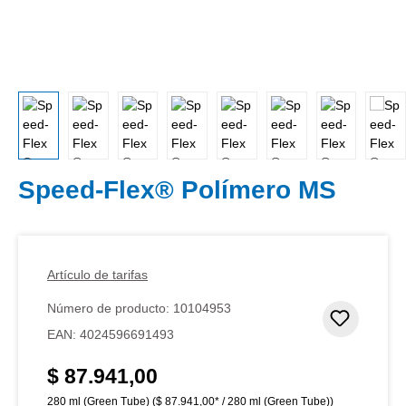
Speed-Flex® Polímero MS
Artículo de tarifas
Número de producto:
10104953
Añadir 
EAN:
4024596691493
$ 87.941,00
Precio normal:
280 ml (Green Tube)
($ 87.941,00* / 280 ml (Green Tube))