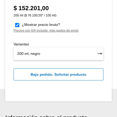
$ 152.201,00
Precio normal:
200 ml
($ 76.100,50* / 100 ml)
¿Mostrar precio bruto?
Precios con IVA incluido, más gastos de envío
Variantes
Bajo pedido. Solicitar producto