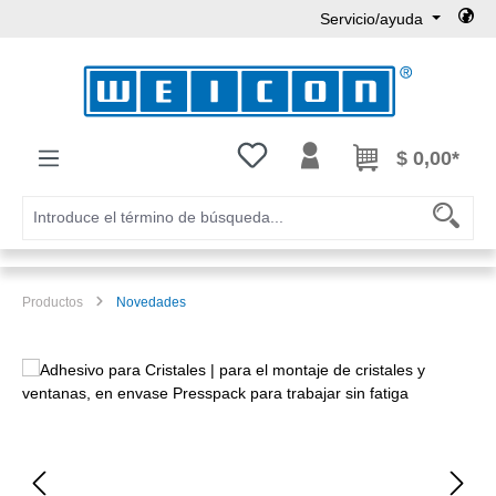
Servicio/ayuda
Saltar al contenido principal
Tienes 0 artículos en tu lista de
$ 0,00*
Productos
Novedades
Omitir galería de imágenes