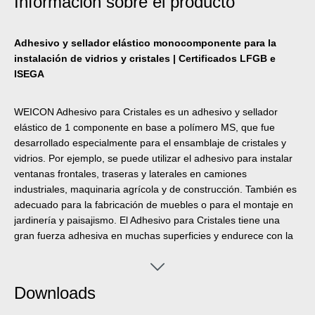
Información sobre el producto
Adhesivo y sellador elástico monocomponente para la
instalación de vidrios y cristales | Certificados LFGB e
ISEGA
WEICON Adhesivo para Cristales es un adhesivo y sellador
elástico de 1 componente en base a polímero MS, que fue
desarrollado especialmente para el ensamblaje de cristales y
vidrios. Por ejemplo, se puede utilizar el adhesivo para instalar
ventanas frontales, traseras y laterales en camiones
industriales, maquinaria agrícola y de construcción. También es
adecuado para la fabricación de muebles o para el montaje en
jardinería y paisajismo. El Adhesivo para Cristales tiene una
gran fuerza adhesiva en muchas superficies y endurece con la
humedad del aire. Tiene una excelente resistencia al
envejecimiento y buena estabilidad UV. Es apto para el relleno
de fugas, inodoro y libre de siliconas, isocianatos, halógenos y
Downloads
diluyentes.