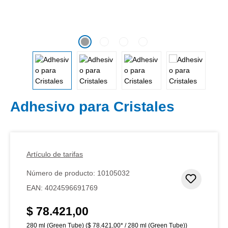
Adhesivo para Cristales
Artículo de tarifas
Número de producto:
10105032
Añadir 
EAN:
4024596691769
$ 78.421,00
Precio normal:
280 ml (Green Tube)
($ 78.421,00* / 280 ml (Green Tube))