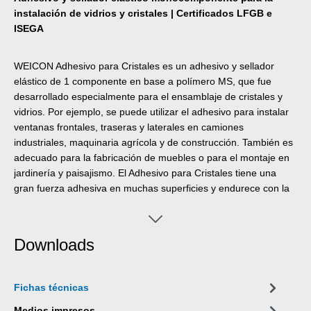
instalación de vidrios y cristales | Certificados LFGB e
ISEGA
WEICON Adhesivo para Cristales es un adhesivo y sellador
elástico de 1 componente en base a polímero MS, que fue
desarrollado especialmente para el ensamblaje de cristales y
vidrios. Por ejemplo, se puede utilizar el adhesivo para instalar
ventanas frontales, traseras y laterales en camiones
industriales, maquinaria agrícola y de construcción. También es
adecuado para la fabricación de muebles o para el montaje en
jardinería y paisajismo. El Adhesivo para Cristales tiene una
gran fuerza adhesiva en muchas superficies y endurece con la
humedad del aire. Tiene una excelente resistencia al
envejecimiento y buena estabilidad UV. Es apto para el relleno
de fugas, inodoro y libre de siliconas, isocianatos, halógenos y
Downloads
diluyentes.
Fichas técnicas
Medios impresos