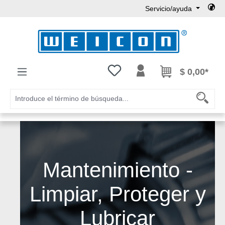
Servicio/ayuda
Saltar al contenido principal
Tienes 0 artículos en tu lista de
$ 0,00*
Mantenimiento -
Limpiar, Proteger y
Lubricar