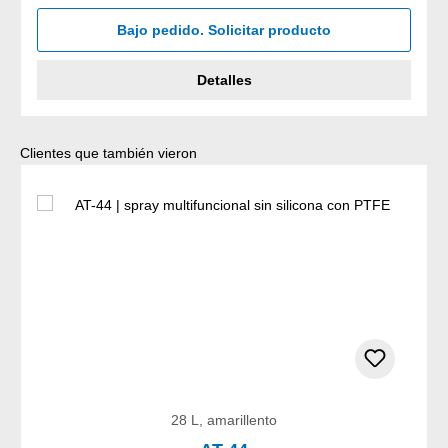
Bajo pedido. Solicitar producto
Detalles
Omitir la galería de productos
Clientes que también vieron
28 L, amarillento