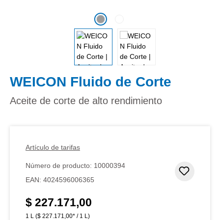
WEICON Fluido de Corte
Aceite de corte de alto rendimiento
Artículo de tarifas
Número de producto:
10000394
Añadir 
EAN:
4024596006365
$ 227.171,00
Precio normal:
1 L
($ 227.171,00* / 1 L)