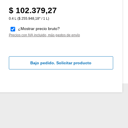
$ 102.379,27
Precio normal:
0.4 L
($ 255.948,18* / 1 L)
¿Mostrar precio bruto?
Precios con IVA incluido, más gastos de envío
Bajo pedido. Solicitar producto