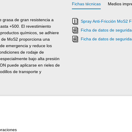
Fichas técnicas
Medios impr
 grasa de gran resistencia a
Spray Anti-Fricción MoS2 F
asta +500. El revestimiento
Ficha de datos de segurida
y productos químicos, se adhiere
Ficha de datos de segurida
aje de MoS2 proporciona una
ón de emergencia y reduce los
ondiciones de rodaje de
, especialmente bajo alta presión
CON puede aplicarse en rieles de
odillos de transporte y
e punzonado, en productos de la
o lugar en que no se desea o no
 MoS2 es resistente a los rayos
oraciones