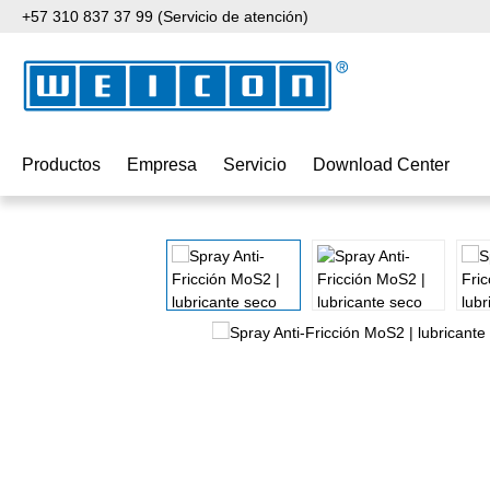
+57 310 837 37 99 (Servicio de atención)
tar al contenido principal
Saltar a la búsqueda
Saltar a la navegación principal
Productos
Empresa
Servicio
Download Center
Omitir galería de imágenes