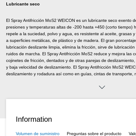
Lubricante seco
El Spray Antifricción MoS2 WEICON es un lubricante seco exento de
presiones y temperaturas altas de -200 hasta +450 (corto tiempo) h
repele a la suciedad, polvo y agua, es resistente al aceite, grasas 
a superficies metálicas, de plástico y de madera. El gran porcent
lubricación deslizante limpia, elimina la fricción, sirve de lubricaci
ruidos de marcha. El Spray Antifricción MoS2 reduce y mejora las c
cojinetes de fricción, dentados y de otras parejas de deslizamiento
y baja velocidad de deslizamiento. El Spray Antifricción MoS2 WEI
deslizamiento y rodadura así como en guías, cintas de transporte, r
lanzaderos de transporte, para el revestimiento de herramientas d
técnica de carga, en lugar de antiadherentes con silicona y en tod
se admite la lubricación con aceites o grasas. El Spray Antifricción
Roentgen y láser.
Information
Volumen de suministro
Preguntas sobre el producto
Val