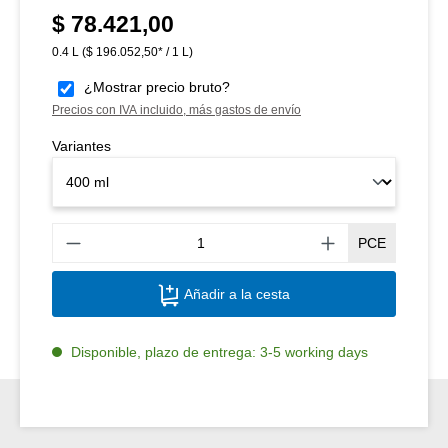
$ 78.421,00
Precio normal:
0.4 L
($ 196.052,50* / 1 L)
¿Mostrar precio bruto?
Precios con IVA incluido, más gastos de envío
Variantes
Canti
PCE
Añadir a la cesta
Disponible, plazo de entrega: 3-5 working days