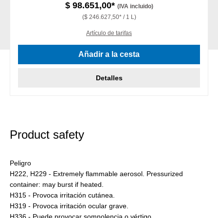
$ 98.651,00*
(IVA incluido)
($ 246.627,50* / 1 L)
Artículo de tarifas
Añadir a la cesta
Detalles
Product safety
Peligro
H222, H229 - Extremely flammable aerosol. Pressurized
container: may burst if heated.
H315 - Provoca irritación cutánea.
H319 - Provoca irritación ocular grave.
H336 - Puede provocar somnolencia o vértigo.