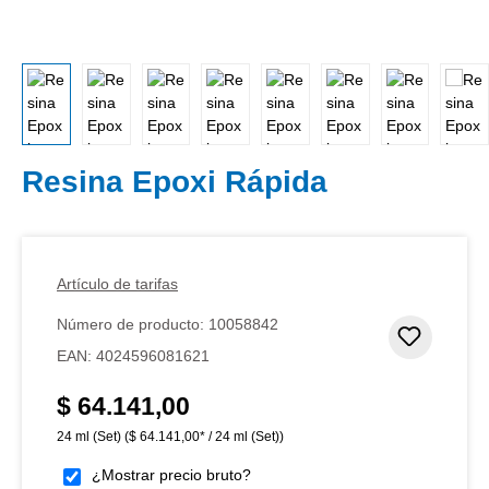
Resina Epoxi Rápida
Artículo de tarifas
Número de producto:
10058842
Añadir 
EAN:
4024596081621
$ 64.141,00
Precio normal:
24 ml (Set)
($ 64.141,00* / 24 ml (Set))
¿Mostrar precio bruto?