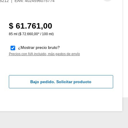
5212
|
EAN:
4024596075774
$ 61.761,00
Precio normal:
85 ml
($ 72.660,00* / 100 ml)
¿Mostrar precio bruto?
Precios con IVA incluido, más gastos de envío
Bajo pedido. Solicitar producto