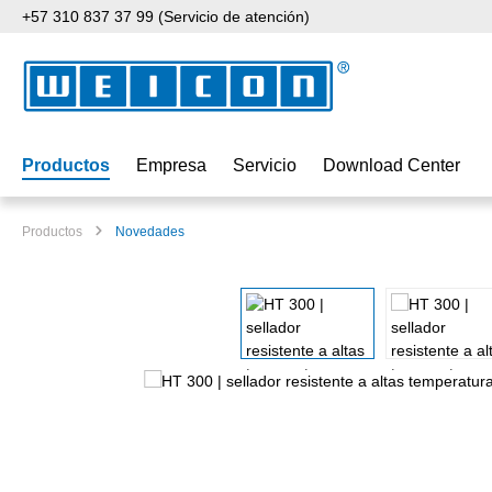
+57 310 837 37 99 (Servicio de atención)
tar al contenido principal
Saltar a la búsqueda
Saltar a la navegación principal
Productos
Empresa
Servicio
Download Center
Productos
Novedades
Omitir galería de imágenes