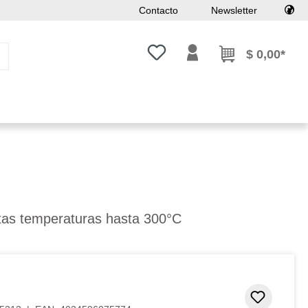
Contacto
Newsletter
Tienes 0 artículos en tu lista de
$ 0,00*
altas temperaturas hasta 300°C
Añadir 