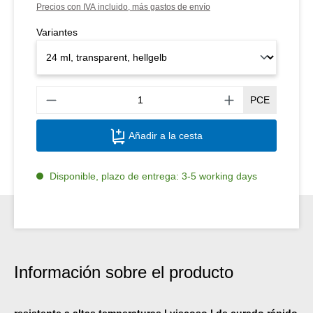
Precios con IVA incluido, más gastos de envío
Variantes
Canti
PCE
Añadir a la cesta
Disponible, plazo de entrega: 3-5 working days
Información sobre el producto
resistente a altas temperaturas | viscoso | de curado rápido