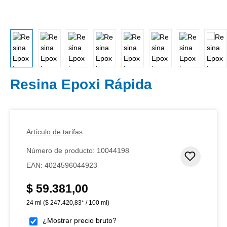
Resina Epoxi Rápida
Artículo de tarifas
Número de producto:
10044198
Añadir 
EAN:
4024596044923
$ 59.381,00
Precio normal:
24 ml
($ 247.420,83* / 100 ml)
¿Mostrar precio bruto?