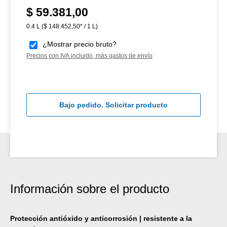
$ 59.381,00
Precio normal:
0.4 L
($ 148.452,50* / 1 L)
¿Mostrar precio bruto?
Precios con IVA incluido, más gastos de envío
Bajo pedido. Solicitar producto
Información sobre el producto
Protección antióxido y anticorrosión | resistente a la