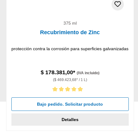
375 ml
Recubrimiento de Zinc
protección contra la corrosión para superficies galvanizadas
$ 178.381,00*
(IVA incluido)
($ 469.423,68* / 1 L)
Calificación promedio de 5 de 5 estrellas
Bajo pedido. Solicitar producto
Detalles