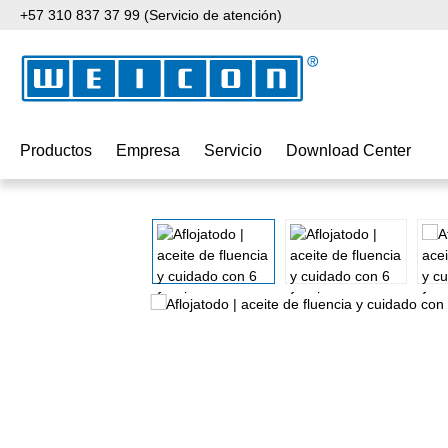
+57 310 837 37 99 (Servicio de atención)
tar al contenido principal
Saltar a la búsqueda
Saltar a la navegación principal
Productos
Empresa
Servicio
Download Center
Omitir galería de imágenes