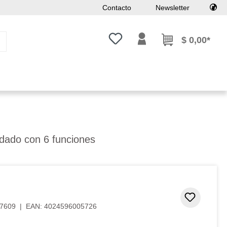
Contacto
Newsletter
Tienes 0 artículos en tu lista de
$ 0,00*
uidado con 6 funciones
Añadir 
7609
|
EAN:
4024596005726