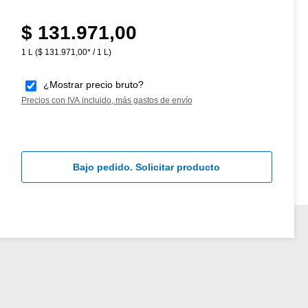
$ 131.971,00
Precio normal:
1 L
($ 131.971,00* / 1 L)
¿Mostrar precio bruto?
Precios con IVA incluido, más gastos de envío
Bajo pedido. Solicitar producto