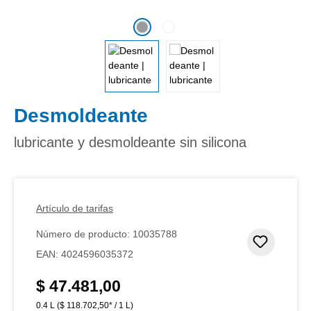
Desmoldeante
lubricante y desmoldeante sin silicona
Artículo de tarifas
Número de producto:
10035788
Añadir 
EAN:
4024596035372
$ 47.481,00
Precio normal:
0.4 L
($ 118.702,50* / 1 L)