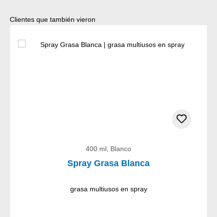
Omitir la galería de productos
Clientes que también vieron
400 ml, Blanco
Spray Grasa Blanca
grasa multiusos en spray