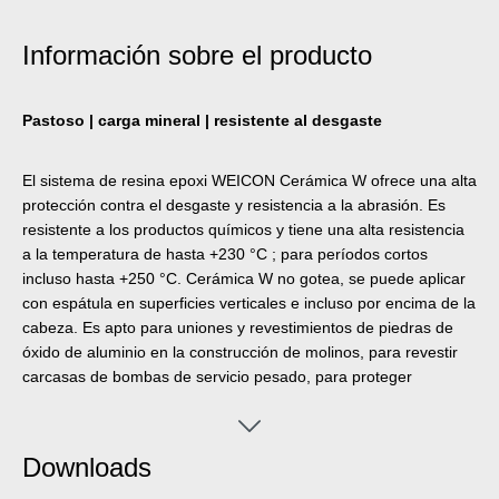
Información sobre el producto
Pastoso | carga mineral | resistente al desgaste
El sistema de resina epoxi WEICON Cerámica W ofrece una alta
protección contra el desgaste y resistencia a la abrasión. Es
resistente a los productos químicos y tiene una alta resistencia
a la temperatura de hasta +230 °C ; para períodos cortos
incluso hasta +250 °C. Cerámica W no gotea, se puede aplicar
con espátula en superficies verticales e incluso por encima de la
cabeza. Es apto para uniones y revestimientos de piedras de
óxido de aluminio en la construcción de molinos, para revestir
carcasas de bombas de servicio pesado, para proteger
cojinetes de fricción, rampas de deslizamiento, tuberías y para
todo proceso en que, por razones ópticas, no deben utilizarse
productos oscuros. Puede utilizarse en la construcción de
Downloads
máquinas, instalaciones, molinos y aparatos así como en
muchos otros ámbitos de la industria.