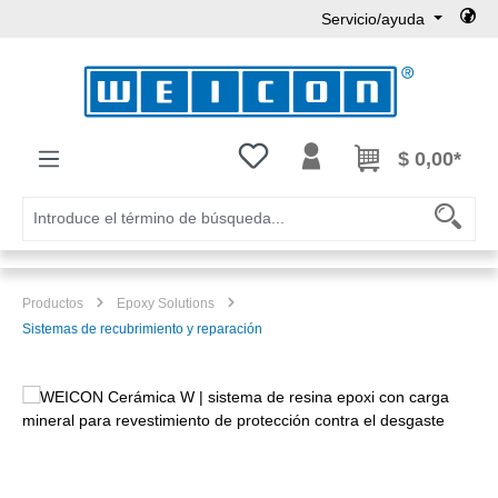
Servicio/ayuda
Saltar al contenido principal
Tienes 0 artículos en tu lista de
$ 0,00*
Productos
Epoxy Solutions
Sistemas de recubrimiento y reparación
Omitir galería de imágenes