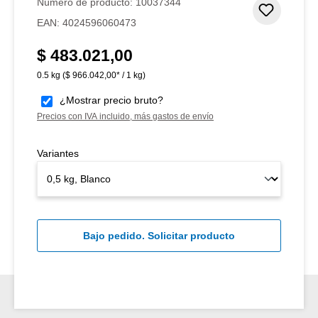
Número de producto:
10037344
Añadir 
EAN:
4024596060473
$ 483.021,00
Precio normal:
0.5 kg
($ 966.042,00* / 1 kg)
¿Mostrar precio bruto?
Precios con IVA incluido, más gastos de envío
Variantes
Bajo pedido. Solicitar producto