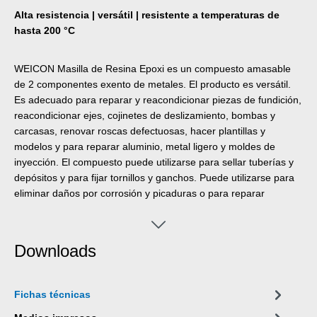
Alta resistencia | versátil | resistente a temperaturas de
hasta 200 °C
WEICON Masilla de Resina Epoxi es un compuesto amasable
de 2 componentes exento de metales. El producto es versátil.
Es adecuado para reparar y reacondicionar piezas de fundición,
reacondicionar ejes, cojinetes de deslizamiento, bombas y
carcasas, renovar roscas defectuosas, hacer plantillas y
modelos y para reparar aluminio, metal ligero y moldes de
inyección. El compuesto puede utilizarse para sellar tuberías y
depósitos y para fijar tornillos y ganchos. Puede utilizarse para
eliminar daños por corrosión y picaduras o para reparar
agujeros y soplos. La Masilla de Resina Epoxi se adhiere
especialmente bien a todos los metales y también a la
cerámica, el vidrio, la piedra, el hormigón, la madera, el caucho
Downloads
y muchos plásticos. Una vez curado, WEICON Masilla de
Resina Epoxi es mecánicamente trabajable, pintable y
resistente a la gasolina, aceite, ésteres, agua salada y la
Fichas técnicas
mayoría de los ácidos y álcalis. Tiene una resistencia a las altas