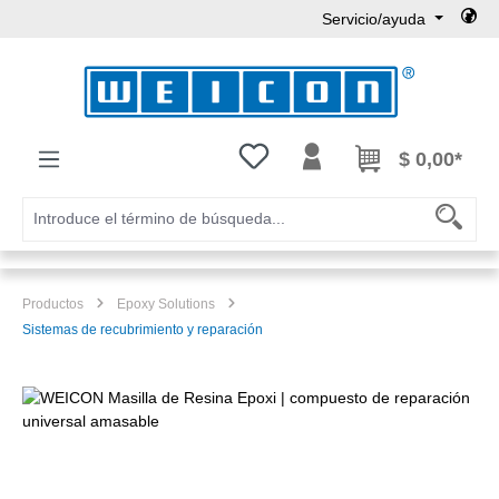
Servicio/ayuda
Saltar al contenido principal
Tienes 0 artículos en tu lista de
$ 0,00*
Productos
Epoxy Solutions
Sistemas de recubrimiento y reparación
Omitir galería de imágenes