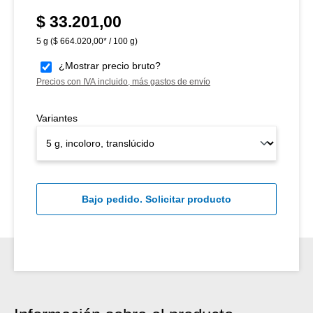
$ 33.201,00
Precio normal:
5 g
($ 664.020,00* / 100 g)
¿Mostrar precio bruto?
Precios con IVA incluido, más gastos de envío
Variantes
Bajo pedido. Solicitar producto