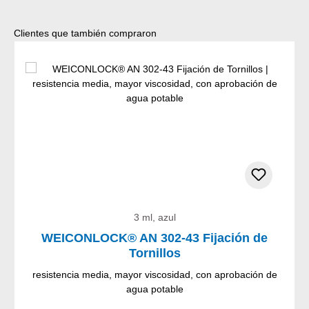
Omitir la galería de productos
Clientes que también compraron
3 ml, azul
WEICONLOCK® AN 302-43 Fijación de
Tornillos
resistencia media, mayor viscosidad, con aprobación de
agua potable