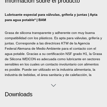
Información sobre el producto
Lubricante especial para válvulas, grifería y juntas | Apta
para agua potable* | BAM
Grasa de silicona transparente y adherente con muy buena
compatibilidad con los plásticos. Es apta para válvulas, grifería y
juntas. Corresponde a las directrices KTW de la Agencia
Federal Alemana de Medio Ambiente para el contacto con el
agua potable. Gracias a su certificación NSF grado H1, la Grasa
de Silicona WEICON es adecuada como lubricante en sectores
sensibles en los cuales un contacto involuntario con alimentos
es posible. Puede ser utilizado en la industria alimentaria, la
industria de bebidas, el área sanitaria y de calefacción, la
industria farmacéutica y en la tecnología de sellado. La grasa
de silicona WEICON fue aprobada por el instituto BAM y
evaluada en cuanto a su seguridad - véase el folleto M 034-1
Downloads
"Lista de materiales no metálicos para el uso en oxígeno"
(DGUV Information 213-075) de BG RCI. La grasa es
particularmente compatible con los materiales, neutra en olor y