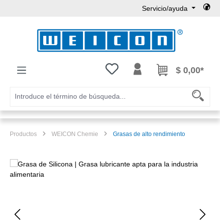
Servicio/ayuda
Saltar al contenido principal
Tienes 0 artículos en tu lista de
$ 0,00*
Productos
WEICON Chemie
Grasas de alto rendimiento
Omitir galería de imágenes