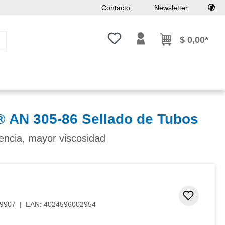
Contacto
Newsletter
Tienes 0 artículos en tu lista de
$ 0,00*
AN 305-86 Sellado de Tubos
stencia, mayor viscosidad
Añadir 
9907
|
EAN:
4024596002954