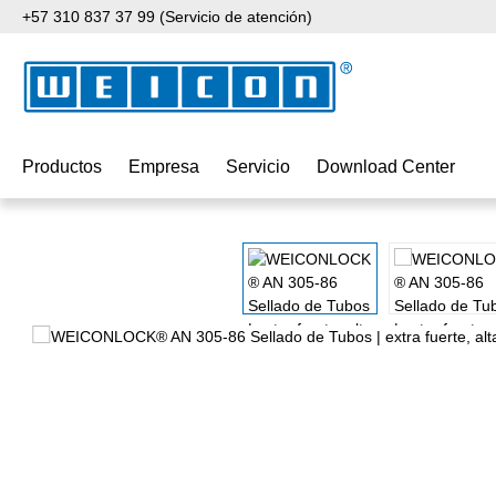
+57 310 837 37 99 (Servicio de atención)
tar al contenido principal
Saltar a la búsqueda
Saltar a la navegación principal
Productos
Empresa
Servicio
Download Center
Omitir galería de imágenes