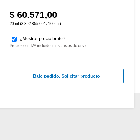
$ 60.571,00
Precio normal:
20 ml
($ 302.855,00* / 100 ml)
¿Mostrar precio bruto?
Precios con IVA incluido, más gastos de envío
Bajo pedido. Solicitar producto