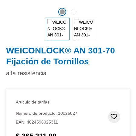
WEICONLOCK® AN 301-70
Fijación de Tornillos
alta resistencia
Artículo de tarifas
Número de producto:
10026827
Añadir 
EAN:
4024596025311
$ 365.211,00
Precio normal: