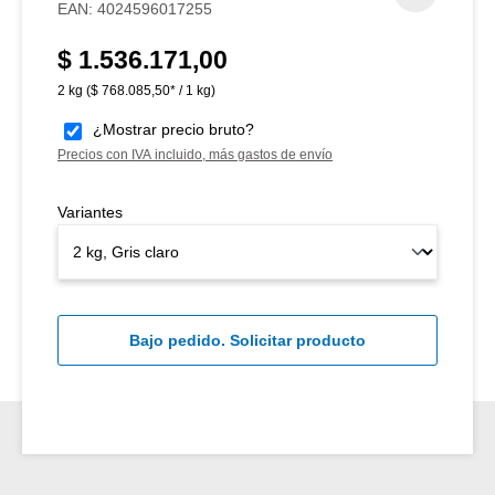
EAN:
4024596017255
$ 1.536.171,00
Precio normal:
2 kg
($ 768.085,50* / 1 kg)
¿Mostrar precio bruto?
Precios con IVA incluido, más gastos de envío
Variantes
Bajo pedido. Solicitar producto