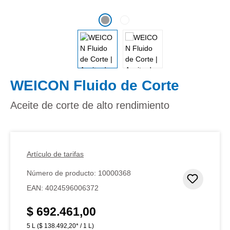
WEICON Fluido de Corte
Aceite de corte de alto rendimiento
Artículo de tarifas
Número de producto:
10000368
Añadir 
EAN:
4024596006372
$ 692.461,00
Precio normal:
5 L
($ 138.492,20* / 1 L)