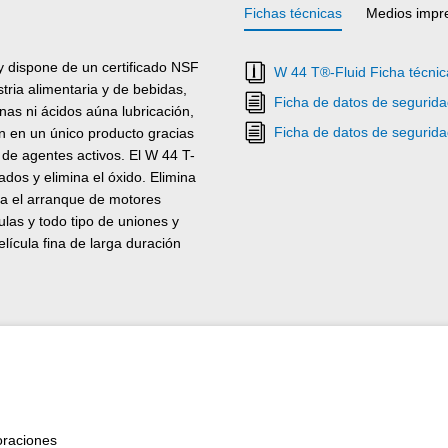
Fichas técnicas
Medios impr
 y dispone de un certificado NSF
W 44 T®-Fluid Ficha técnic
stria alimentaria y de bebidas,
Ficha de datos de segurida
inas ni ácidos aúna lubricación,
Ficha de datos de segurida
ón en un único producto gracias
 de agentes activos. El W 44 T-
tados y elimina el óxido. Elimina
ita el arranque de motores
ulas y todo tipo de uniones y
lícula fina de larga duración
las herramientas, máquinas,
n. Gracias a su formulación
ridad laboral y la protección
oraciones