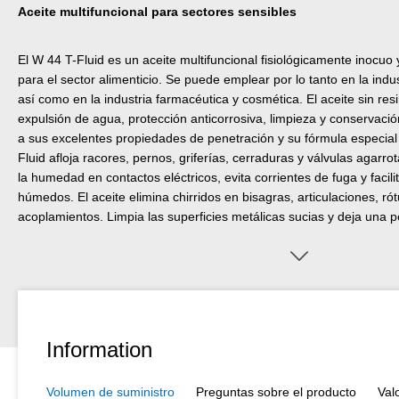
Aceite multifuncional para sectores sensibles
El W 44 T-Fluid es un aceite multifuncional fisiológicamente inocuo
para el sector alimenticio. Se puede emplear por lo tanto en la indu
así como en la industria farmacéutica y cosmética. El aceite sin res
expulsión de agua, protección anticorrosiva, limpieza y conservaci
a sus excelentes propiedades de penetración y su fórmula especial
Fluid afloja racores, pernos, griferías, cerraduras y válvulas agarro
la humedad en contactos eléctricos, evita corrientes de fuga y facil
húmedos. El aceite elimina chirridos en bisagras, articulaciones, rót
acoplamientos. Limpia las superficies metálicas sucias y deja una pe
que no engrasa ni pega y no atrae el polvo. Protege y cuida todas 
equipos de precisión eléctricos y mecánicos, conservando su funció
especial y al certificado NSF, el W 44 T-Fluid puede mejorar la segu
sanitaria en el puesto de trabajo.
Information
Volumen de suministro
Preguntas sobre el producto
Val