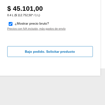
$ 45.101,00
Precio normal:
0.4 L
($ 112.752,50* / 1 L)
¿Mostrar precio bruto?
Precios con IVA incluido, más gastos de envío
Bajo pedido. Solicitar producto