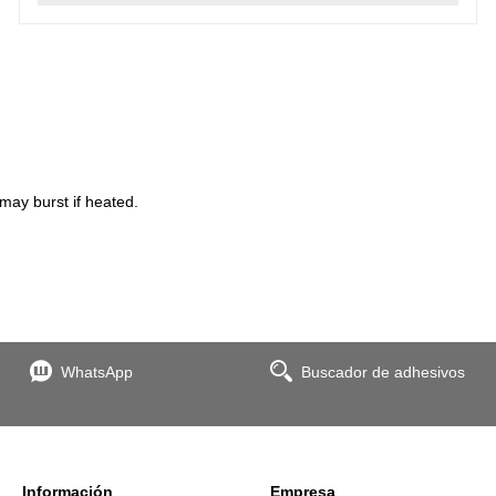
may burst if heated.
WhatsApp
Buscador de adhesivos
Información
Empresa