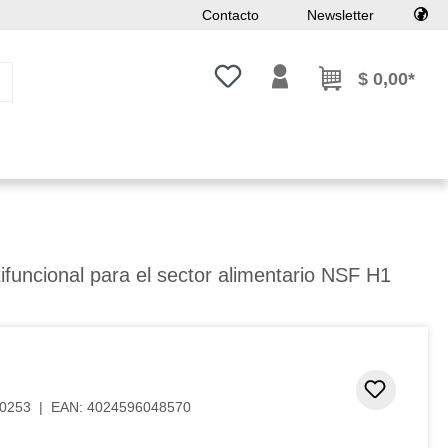
Contacto
Newsletter
Tienes 0 artículos en tu lista de
$ 0,00*
tifuncional para el sector alimentario NSF H1
Añadir 
0253
|
EAN:
4024596048570