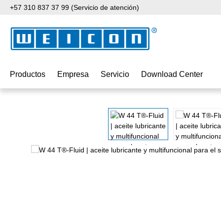
+57 310 837 37 99 (Servicio de atención)
tar al contenido principal
Saltar a la búsqueda
Saltar a la navegación principal
Productos
Empresa
Servicio
Download Center
Omitir galería de imágenes