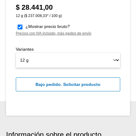
$ 28.441,00
Precio normal:
12 g
($ 237.008,33* / 100 g)
¿Mostrar precio bruto?
Precios con IVA incluido, más gastos de envío
Variantes
Bajo pedido. Solicitar producto
Información sobre el producto