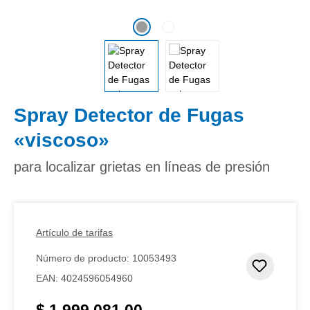
Spray Detector de Fugas
«viscoso»
para localizar grietas en líneas de presión
Artículo de tarifas
Número de producto:
10053493
Añadir 
EAN:
4024596054960
$ 1.999.081,00
Precio normal: